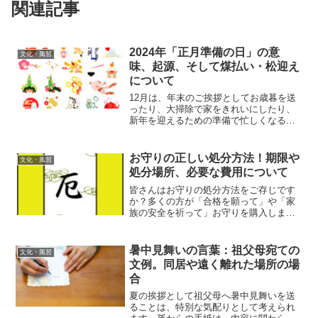
関連記事
2024年「正月準備の日」の意
文化・風習
味、起源、そして煤払い・松迎え
について
12月は、年末のご挨拶としてお歳暮を送
ったり、大掃除で家をきれいにしたり、
新年を迎えるための準備で忙しくなる時
期です。この忙しい12月中旬に「正月準
備の日」という重要な日が設けられてい
ますが、これについて詳しく知っていま
お守りの正しい処分方法！期限や
文化・風習
すか？この記事では、...
処分場所、必要な費用について
皆さんはお守りの処分方法をご存じです
か？多くの方が「合格を願って」や「家
族の安全を祈って」お守りを購入します
が、これらのお守りはいつまで持つべき
で、その後はどのように処理すれば良い
のか、疑問を持つ方も少なくないでしょ
暑中見舞いの言葉：祖父母宛ての
文化・風習
う。この記事では、お守り...
文例。同居や遠く離れた場所の場
合
夏の挨拶として祖父母へ暑中見舞いを送
ることは、特別な気配りとして考えられ