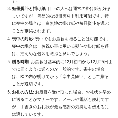
す。
短冊熨斗と掛け紙
: 目上の人へは通常の掛け紙が好ま
しいですが、簡易的な短冊熨斗も利用可能です。特
に喪中の場合は、白無地の掛け紙や短冊熨斗を選ぶ
ことが推奨されます。
喪中の対応
: 喪中でもお歳暮を贈ることは可能です。
喪中の場合は、お祝い事に用いる熨斗や掛け紙を避
け、控えめな包装を選ぶと良いでしょう。
贈る時期
: お歳暮は基本的に12月初旬から12月25日ま
でに届くように送るのが一般的です。喪中の場合
は、松の内が明けてから「寒中見舞い」として贈る
ことが適切です。
お礼の方法
: お歳暮を受け取った場合、お礼状を早め
に送ることがマナーです。メールや電話も便利です
が、手書きのお礼状が最も感謝の気持ちを伝えるに
は適しています。