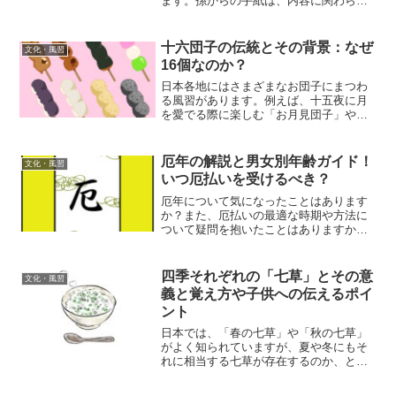
ます。孫からの手紙は、内容に関わらず
受け取るだけで多くの喜びをもたらすも
のですが、どのように書いたら良いか迷
うこともあるでしょう。このため、祖父
十六団子の伝統とその背景：なぜ
文化・風習
母宛てに暑中見舞いを書く...
16個なのか？
日本各地にはさまざまなお団子にまつわ
る風習があります。例えば、十五夜に月
を愛でる際に楽しむ「お月見団子」や、
桜の下で味わう「お花見団子」、お盆に
供える「迎え団子」と「送り団子」な
ど、季節の行事ごとに特別なお団子が存
厄年の解説と男女別年齢ガイド！
文化・風習
在します。その中でも、あま...
いつ厄払いを受けるべき？
厄年について気になったことはあります
か？また、厄払いの最適な時期や方法に
ついて疑問を抱いたことはありますか？
この記事では、2025年に厄年を迎える男
女の具体的な年齢と、厄年の意義につい
て詳しく説明します。さらに、厄払いの
四季それぞれの「七草」とその意
文化・風習
適切な時期や、その際...
義と覚え方や子供への伝えるポイ
ント
日本では、「春の七草」や「秋の七草」
がよく知られていますが、夏や冬にもそ
れに相当する七草が存在するのか、とい
う疑問を持つ人もいるでしょう。この記
事では、春と秋に限らず、夏と冬に関連