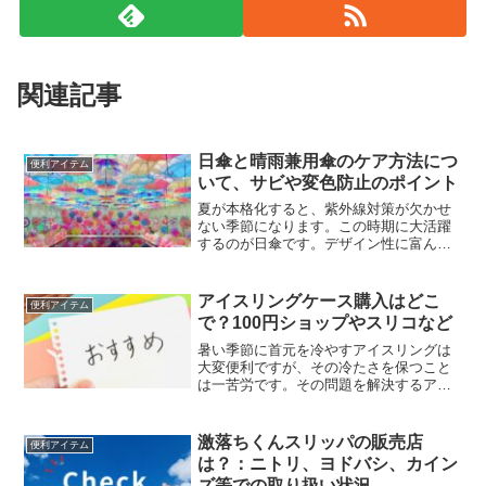
関連記事
日傘と晴雨兼用傘のケア方法につ
便利アイテム
いて、サビや変色防止のポイント
夏が本格化すると、紫外線対策が欠かせ
ない季節になります。この時期に大活躍
するのが日傘です。デザイン性に富んだ
女性向けの日傘は、華やかなレースや愛
らしい柄で人気ですが、最近では猛暑が
続く中、男性用の日傘の需要も増えてい
アイスリングケース購入はどこ
便利アイテム
ます。特に晴雨兼用傘（防...
で？100円ショップやスリコなど
暑い季節に首元を冷やすアイスリングは
大変便利ですが、その冷たさを保つこと
は一苦労です。その問題を解決するアイ
スリングケースがおすすめです。このケ
ースは保冷効果を持っており、アイスリ
ングをケースに入れることで、その効果
激落ちくんスリッパの販売店
便利アイテム
を長持ちさせることができ...
は？：ニトリ、ヨドバシ、カイン
ズ等での取り扱い状況