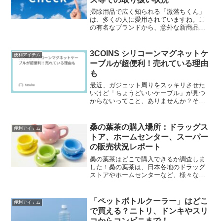
掃除用品で広く知られる「激落ちくん」
は、多くの人に愛用されていますね。こ
の有名なブランドから、意外な新商品と
してスリッパが登場したようです！激落
ちくんスリッパは、履くだけで部屋の掃
除ができる便利なアイテムです。これは
3COINS シリコーンマグネットケ
便利アイテム
特に忙しい方々にとって大...
ーブルが超便利！売れている理由
も
最近、ガジェット周りをスッキリさせた
いけど「ちょうどいいケーブル」が見つ
からないってこと、ありませんか？そん
なときにおすすめなのが、**3COINSの
「シリコーンマグネットケーブル60W」
**なんです！1100円というプチプラなが
桑の葉茶の購入場所：ドラッグス
便利アイテム
ら、最大6...
トア、ホームセンター、スーパー
の販売状況レポート
桑の葉茶はどこで購入できるか調査しま
した！桑の葉茶は、日本各地のドラッグ
ストアやホームセンターなど、様々な実
店舗で広く取り扱われています。また、
オンラインショッピングサイトの楽天市
場やAmazonでも容易に購入可能ですが、
「ペットボトルクーラー」はどこ
便利アイテム
今回は店舗での購入...
で買える？ニトリ、ドンキやスリ
コからコンビニまで！