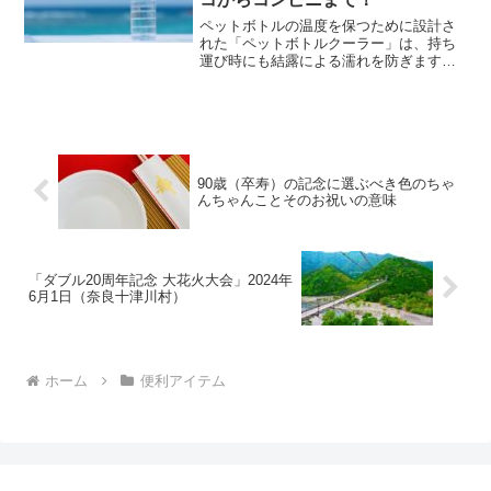
ペットボトルの温度を保つために設計さ
れた「ペットボトルクーラー」は、持ち
運び時にも結露による濡れを防ぎます。
これにより、ただのペットボトルを携帯
するよりもスタイリッシュに行動できま
す。この記事では、「ペットボトルクー
ラー」を紹介します。さら...
90歳（卒寿）の記念に選ぶべき色のちゃ
んちゃんことそのお祝いの意味
「ダブル20周年記念 大花火大会」2024年
6月1日（奈良十津川村）
ホーム
便利アイテム