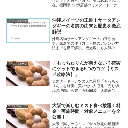
たい！」と思った方へ。実は2025年現
在、福岡県では9店舗のミスタードーナツ
で食べ放題が実施されています。ただ
し、店舗ごとに料金・制限時間・予約の
有無が異なるため、事前に情報を押さえ
沖縄スイーツの王道！サータアン
アイス/スイーツ
ておくことがとても大切...
ダギーの名前の由来と歴史を徹底
解説
沖縄名物サータアンダギーの由来や歴
史、家庭での作り方、人気のアレンジ方
法までを徹底解説。観光客にも人気のお
やつをもっと楽しむヒントが満載！
「もっちゅりんが買えない？確実
アイス/スイーツ
にゲットできる5つのコツ【ミス
ド攻略法】」
ミスタードーナツの人気商品「もっちゅ
りん」を確実に買いたい人必見！売り切
れの理由から買える時間帯、店舗選びの
コツ、美味しく楽しむ方法まで徹底解
説。この記事を読めば、もう“もっちゅり
ん難民”にならない！
大阪で楽しむミスド食べ放題！料
アイス/スイーツ
金・実施時間・対象メニューを全
公開！
大阪で楽しめるミスド食べ放題の最新情