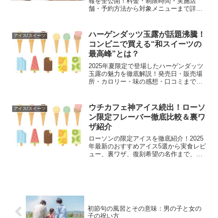
報を全公開！料金・制限時間・実施店
舗・予約方法から対象メニューまで詳し
く解説。高単価ドーナツで元を取るコツ
や混雑回避のポイントも紹介します。初
めてでも安心して満喫できる完全ガイド
ハーゲンダッツ玉露が話題沸騰！
アイス/スイーツ
です。
コンビニで買える“和スイーツの
最高峰”とは？
2025年夏限定で登場したハーゲンダッツ
玉露の魅力を徹底解説！発売日・販売場
所・カロリー・味の感想・口コミまでわ
かりやすく紹介します。抹茶とは違うま
ろやかな旨みに、SNSでも話題沸騰中！
購入前に知っておきたい情報をまとめた
ウチカフェ神アイス続出！ローソ
アイス/スイーツ
記事です。
ン限定フレーバー徹底比較＆裏ワ
ザ紹介
ローソンの限定アイスを徹底紹介！2025
年最新のおすすめアイス5選から実食レビ
ュー、裏ワザ、復刻希望の名作まで、ロ
ーソンアイスの魅力をたっぷりお届け。
コンビニスイーツ好き必見の保存版ガイ
ド！
初節句の風習とその意味：男の子と女の
子の祝い方