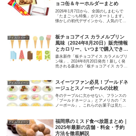
ョコ缶＆キーホルダーまとめ
2026年1月7日から、全国のしまむらで
「たまごっち特集」がスタートします。
懐かしの初代デザインから、人気のてん
しっちやiDLシリーズまで、世代を超えて
楽しめるラインナップが勢ぞろい。今回
の目玉は、全4種類の「チョコ缶」と「ミ
板チョコアイス カラメルプリン
アイス/スイーツ
ニミニフォトア...
風味（2024年8月20日）販売情報
とカロリー、いつまで購入できる
か？
森永新作「板チョコアイス カラメルプリ
ン味」、2024年8月20日発売！新しく発
売される森永の「板チョコアイス カラメ
ルプリン味」が、2024年8月20日からセ
ブンイレブン限定で販売開始されます。
スーパーマーケットで見つからない場合
スイーツファン必見！ブールドネ
アイス/スイーツ
は、この...
ージュとスノーボールの比較
冬のテーブルに欠かせない、フランスの
「ブールドネージュ」とアメリカの「ス
ノーボール」。これらのお菓子は見た目
が似ていても、その材料や風味には大き
な違いがあります。それぞれのお菓子が
どのように異なるのか、その歴史と人気
福岡県のミスド食べ放題まとめ｜
アイス/スイーツ
の秘密を紐解きます。ブー...
2025年最新の店舗・料金・予約
方法を徹底解説