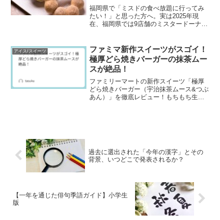
福岡県で「ミスドの食べ放題に行ってみ
たい！」と思った方へ。実は2025年現
在、福岡県では9店舗のミスタードーナツ
で食べ放題が実施されています。ただ
し、店舗ごとに料金・制限時間・予約の
有無が異なるため、事前に情報を押さえ
ファミマ新作スイーツがスゴイ！
アイス/スイーツ
ておくことがとても大切...
極厚どら焼きバーガーの抹茶ムー
スが絶品！
ファミリーマートの新作スイーツ「極厚
どら焼きバーガー（宇治抹茶ムース&つぶ
あん）」を徹底レビュー！もちもち生地
と濃厚な抹茶ムース、つぶあんの絶妙な
バランスが話題。味・口コミ・カロリ
ー・買うべき理由まで詳しく解説しま
す！
過去に選出された「今年の漢字」とその
背景、いつどこで発表されるか？
【一年を通じた俳句季語ガイド】小学生
版