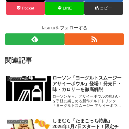
Pocket
LINE
コピー
tasukuをフォローする
関連記事
ローソン「ヨーグルトスムージー
アイス/スイーツ
アサイーボウル」登場！発売日・
味・カロリーを徹底解説
ローソンから、アサイーボウルの味わい
を手軽に楽しめる新作チルドドリンク
「ヨーグルトスムージー アサイーボウ
ル」が登場します。発売日は2025年11月
4日。いちご・バナナ・アサイーをヨーグ
ルトとブレンドした、まろやかで爽やか
しまむら「たまごっち特集」
アイス/スイーツ
な1本です。この記...
2026年1月7日スタート！限定チ