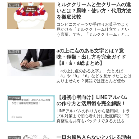
ミルククリームと生クリームの違
生活雑学
いとは？風味・使い方・代用方法
を徹底比較
コンビニスイーツや手作りお菓子でよく
見かける「ミルククリーム仕立て」とい
う言葉。でも、「ミルククリーム」と
「生クリーム」って、見た目は似ている
のに何が違うの？と思ったことはありま
せんか。実はこの2つ、原材料も風味もま
aの上に点のある文字とは？意
生活雑学
ったく異なるんです。この...
味・種類・出し方を完全ガイド
【ä・å・á総まとめ】
「aの上に点のある文字」、たとえば
「ä」や「å」「á」などを見かけたことは
ありませんか？英語ではほとんど使われ
ませんが、ドイツ語やスウェーデン語な
どでは日常的に登場し、発音や意味を区
別する大切な役割を持っています。この
【超初心者向け】LINEアルバム
生活雑学
記事では、これらのaの...
の作り方と活用術を完全解説！
LINEアルバムの作り方から活用術、トラ
ブル対策まで初心者向けに徹底解説！写
真整理も共有もバッチリできる方法をわ
かりやすく紹介します。
一日お風呂入らないとバレる理由
生活雑学