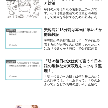
と対策
毎日の入浴は単なる習慣以上のもので
す。それは社会生活での信頼と清潔感、
そして健康を維持するための基本行為で
す。しかし、忙しさやさまざまな理由か
ら風呂を日々欠かす人も少なくありませ
ん。一日お風呂を入らないことの見えな
美容院に15分前は本当に早いのか
生活雑学
いリスクについて、具体的な...
徹底検証
美容院の予約時間に対して、何分前に到
着するのが適切なのか疑問に思ったこと
はありませんか？特に「15分前に到着す
るのは早すぎるのか、それとも適切なの
か？」と悩む方は多いでしょう。サロン
によっては、時間厳守が求められる場合
「明々後日の次は何て言う？日本
生活雑学
もあれば、多少早めに到...
語の曖昧な未来表現をスッキリ整
理！」
「明々後日の次の日」は何と呼ぶのか？
この記事では、「しあさって」「やのあ
さって」などの表現の違いや、正確な日
数の数え方をわかりやすく解説。日常会
話やビジネスで役立つ日本語の未来表現
を楽しく学べます！