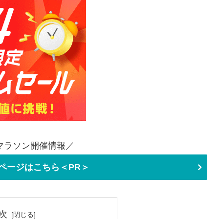
マラソン開催情報／
ページはこちら＜PR＞
次