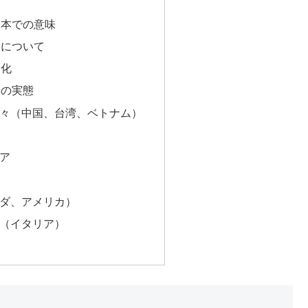
日本での意味
期について
進化
スの実態
国々（中国、台湾、ベトナム）
シア
ナダ、アメリカ）
パ（イタリア）