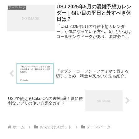
が高く、入手が難しいことで知られてい
ます。特に申し込み開始直後には売り切
USJ 2025年5月の混雑予想カレン
テーマパーク
れ...
ダー｜狙い目の平日と外すべき休
日は？
「USJ 2025年5月の混雑予想カレンダ
ー」が気になっている方へ。5月といえば
ゴールデンウィークがあり、混雑必至の
時期というイメージが強いですよね。し
かし実は、GWを避ければ驚くほど快適に
楽しめる“穴場日”が存在するのです。この
記事では、...
「セブン・ローソン・ファミマで買える
切手まとめ｜料金や支払い方法も紹介」
USJで使えるCoke ONの裏技5選！夏に便
利なアプリの使い方完全ガイド
ホーム
おでかけスポット
テーマパーク