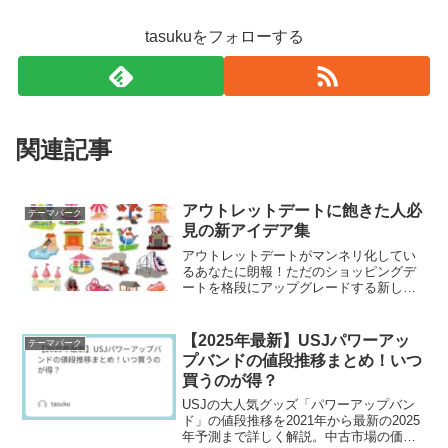
tasukuをフォローする
関連記事
アウトレットデートに飽きた人必
テーマパーク
見の新アイデア集
アウトレットデートがマンネリ化してい
るあなたに朗報！ただのショッピングデ
ートを格段にアップグレードする新しい
アイデアをご紹介します。ワークショッ
プ参加やクッキングクラスなど、一緒に
何か新しいことにチャレンジしてみませ
【2025年最新】USJパワーアッ
テーマパーク
んか？さらに、アウトレッ...
プバンドの値段推移まとめ！いつ
買うのが得？
USJの大人気グッズ「パワーアップバン
ド」の値段推移を2021年から最新の2025
年予測まで詳しく解説。中古市場の価格