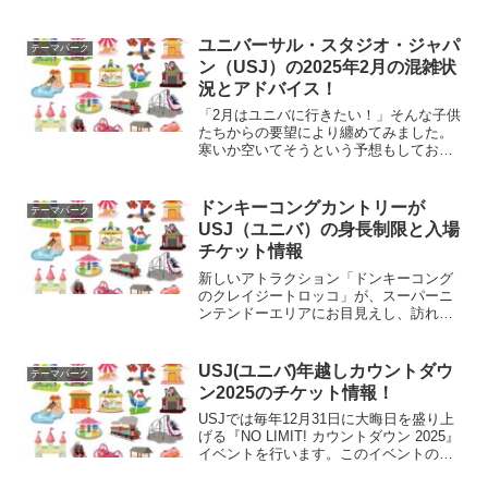
やお得な購入方法も紹介。ファミリーや
リピーター必見の情報をわかりやすくま
とめています。
ユニバーサル・スタジオ・ジャパ
テーマパーク
ン（USJ）の2025年2月の混雑状
況とアドバイス！
「2月はユニバに行きたい！」そんな子供
たちからの要望により纏めてみました。
寒いか空いてそうという予想もしており
ましたが、調べてみると新たなアトラク
ションやユニ春というイベントも予定さ
れており、例年より混みそうだなと思っ
ドンキーコングカントリーが
テーマパーク
ています。2025年2...
USJ（ユニバ）の身長制限と入場
チケット情報
新しいアトラクション「ドンキーコング
のクレイジートロッコ」が、スーパーニ
ンテンドーエリアにお目見えし、訪れる
ファンの期待が高まっています！このア
トラクションは、そのジェットコースタ
ーのような構造で知られており、訪れる
USJ(ユニバ)年越しカウントダウ
テーマパーク
前から多くの話題を呼んで...
ン2025のチケット情報！
USJでは毎年12月31日に大晦日を盛り上
げる『NO LIMIT! カウントダウン 2025』
イベントを行います。このイベントのチ
ケットは、毎年のことながら非常に人気