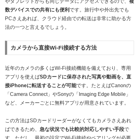
やタブレットからも同じデータにアクセスできるので、
複
数デバイスでの共有にも便利
です。旅行中や外出先でも
PCさえあれば、クラウド経由での転送は非常に助かる方
法の一つと言えるでしょう。
カメラから直接Wi-Fi接続する方法
近年のカメラの多くはWi-Fi接続機能を備えており、専用
アプリを使えば
SDカードに保存された写真や動画を、直
接iPhoneに転送することが可能
です。たとえばCanonの
「Camera Connect」やSonyの「Imaging Edge Mobile」
など、メーカーごとに無料アプリが用意されています。
この方法はSDカードリーダーがなくてもカメラさえあれ
ばできるため、
急な状況でも比較的対応しやすい手段
で
す。ただし、最初の設定でWi-Fi接続やペアリングが必要