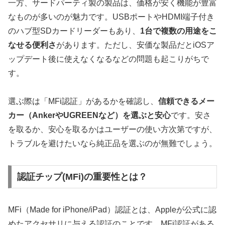
一方、サードパーティ製の製品は、価格が安く機能が豊富
なものが多いのが魅力です。USBポートやHDMI端子付き
のハブ型SDカードリーダーもあり、
1台で複数の用途をこ
なせる便利さ
があります。ただし、安価な製品だとiOSア
ップデート後に使えなくなるなどの問題も起こりがちで
す。
選ぶ際は「MFi認証」があるかを確認し、
信頼できるメー
カー（AnkerやUGREENなど）を選ぶと安心
です。安さ
を取るか、安心を取るかはユーザーの使い方次第ですが、
トラブルを避けたいなら純正品を選ぶのが無難でしょう。
認証チップ(MFi)の重要性とは？
MFi（Made for iPhone/iPad）認証とは、Appleが公式に認
めたアクセサリに与える認証のことです。MFi認証がある