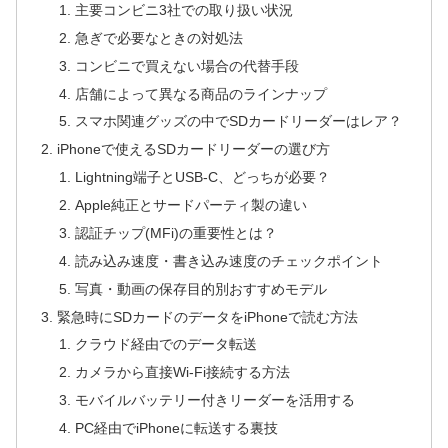
主要コンビニ3社での取り扱い状況
急ぎで必要なときの対処法
コンビニで買えない場合の代替手段
店舗によって異なる商品のラインナップ
スマホ関連グッズの中でSDカードリーダーはレア？
iPhoneで使えるSDカードリーダーの選び方
Lightning端子とUSB-C、どっちが必要？
Apple純正とサードパーティ製の違い
認証チップ(MFi)の重要性とは？
読み込み速度・書き込み速度のチェックポイント
写真・動画の保存目的別おすすめモデル
緊急時にSDカードのデータをiPhoneで読む方法
クラウド経由でのデータ転送
カメラから直接Wi-Fi接続する方法
モバイルバッテリー付きリーダーを活用する
PC経由でiPhoneに転送する裏技