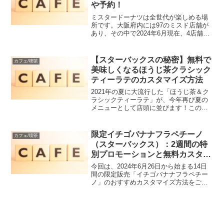
や予約！
ミスタードーナツは全世代が楽しめる場
所です。大阪府内には97のミスド店舗が
あり、その中で2024年6月現在、4店舗で
食べ放題が実施されています。特に注目
されている期間限定の「フロマージュ・
ド」は、ほとんどの参加店舗で楽しめま
【スターバックスの秘密】無料で
カフェ/喫茶
すが、「ザクもっ...
美味しくなるほうじ茶クラシック
ティーラテのカスタマイズ方法
2021年の夏に大流行した「ほうじ茶＆ク
ラシックティーラテ」が、今年再び夏の
メニューとして店頭に並びます！この飲
み物は、その心地よい「ほうじ茶」の香
りでリラックス効果も期待できますし、
ブラックティーの豊かな風味も同時に楽
限定イチゴバナナフラペチーノ
カフェ/喫茶
しめるのが特徴です。...
（スターバックス）：2週間の特
別プロモーションと無料カスタマ
イズのガイド
今回は、2024年6月26日から始まる14日
間の限定販売「イチゴバナナフラペチー
ノ」のおすすめカスタマイズ方法をご紹
介します。さらに、実際に試した感想も
お伝えしますので、ぜひ参考にしてくだ
さい！イチゴバナナフラペチーノ（スタ
ーバックス）販売...