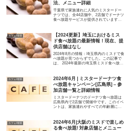
法、メニュー詳細
千葉県で家族連れに人気のミスタードー
ナツでは、全44店舗中、2店舗でドーナツ
食べ放題サービスが提供されています
（2024年6月現在）。最新の期間限定メニ
ュー「フロマージュ・ド」は多くの店舗
で食べ放題メニューに含まれており、一
【2024更新】埼玉におけるミス
カフェ/喫茶
方で新商品「ザク...
ド食べ放題の最新情報！現在、提
供店舗はなし
2024年8月の情報：埼玉県内のミスドで食
べ放題が見つからずでした。この記事で
は、 2024年最新の埼玉県ミスド食べ放題
の状況 食べ放題の料金とメニュー詳細に
ついて詳細に解説しています。ぜひチェ
ックしてください。【2024年最新情報】
2024年6月 | ミスタードーナツ食
カフェ/喫茶
埼玉県...
べ放題キャンペーン[広島県] – 参
加店舗一覧と詳細情報
ミスタードーナツのドーナツ食べ放題は
広島県内で2店舗で開催中です。このイベ
ントは、家族連れやすべての年齢層に楽
しめる内容となっています。もし近くに
参加可能な店舗があるか気になる方は、
この機会にチェックしてみてはいかがで
2024年6月|大阪のミスドで楽しめ
カフェ/喫茶
しょうか。この記事では...
る食べ放題! 対象店舗とメニュー